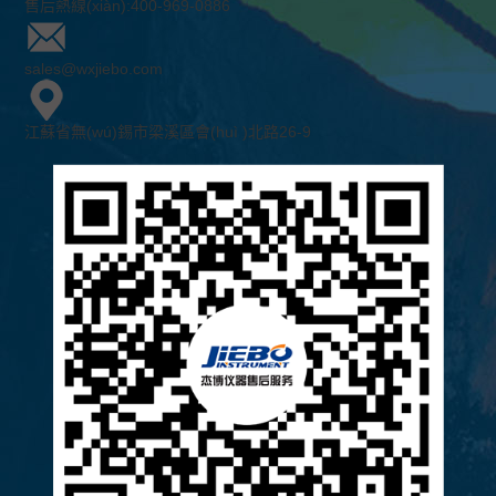
售后熱線(xiàn):400-969-0886
sales@wxjiebo.com
江蘇省無(wú)錫市梁溪區會(huì )北路26-9