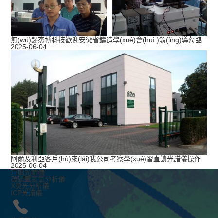
無(wú)錫杰博科技歡迎安徽省鑄造學(xué)會(huì )領(lǐng)導蒞臨
2025-06-04
阿爾及利亞客戶(hù)來(lái)我公司考察學(xué)習直讀光譜儀操作
2025-06-04
直讀光譜儀
碳硫氧氮氫分析儀
X熒光分析儀
ICP光譜儀