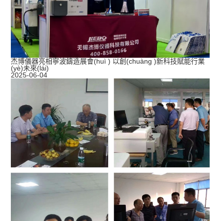
杰博儀器亮相寧波鑄造展會(huì ) 以創(chuàng )新科技賦能行業
(yè)未來(lái)
2025-06-04