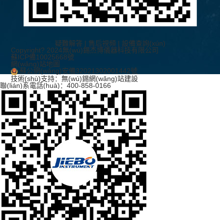
疑難解答 | 售后視頻 | 設備查詢(xún)
Copyright? 2024無(wú)錫杰博儀器科技有限公司
蘇ICP備10025668號
網(wǎng)站地圖
蘇公網(wǎng)安備32021302001442號
技術(shù)支持：無(wú)錫網(wǎng)站建設
聯(lián)系電話(huà)：400-858-0166