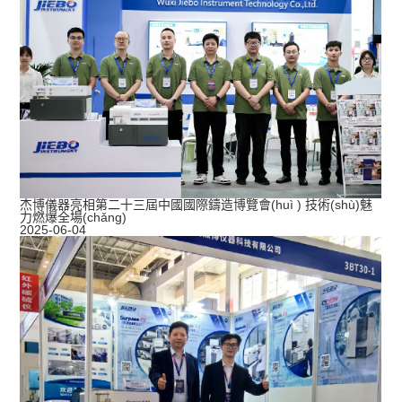
杰博儀器亮相第二十三屆中國國際鑄造博覽會(huì ) 技術(shù)魅
力燃爆全場(chǎng)
2025-06-04