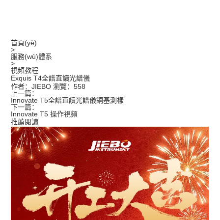
首頁(yè)
>
服務(wù)體系
>
視頻教程
Exquis T4全譜直讀光譜儀
作者：JIEBO
瀏覽：558
上一篇：
Innovate T5全譜直讀光譜儀銅基測樣
下一篇：
Innovate T5 操作視頻
推薦閱讀